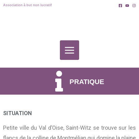
Aller
Association à but non lucratif
au
contenu
PRATIQUE
SITUATION
Petite ville du Val d’Oise, Saint-Witz se trouve sur les
flancs de la colline de Montmélian qui domine la plaine